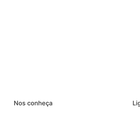
Nos conheça
Li
(1
Página Inicial
(1
Perguntas frequentes