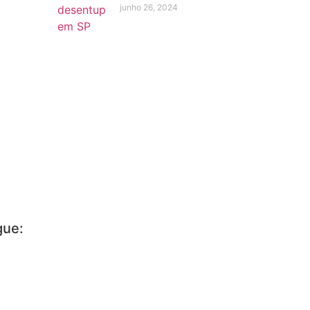
junho 26, 2024
gue:
1) 2255-0649
1) 3441-4669